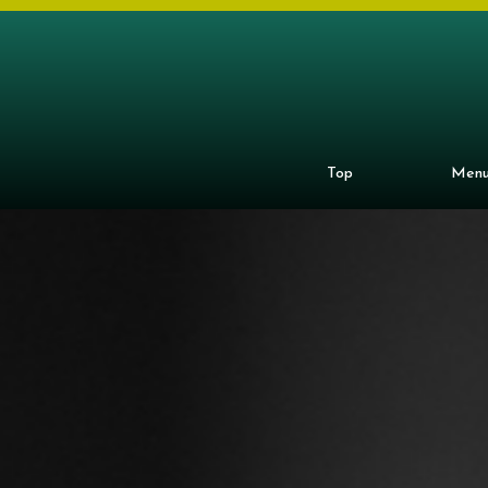
Top
Men