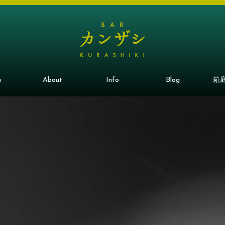
u
About
Info
Blog
箱庭