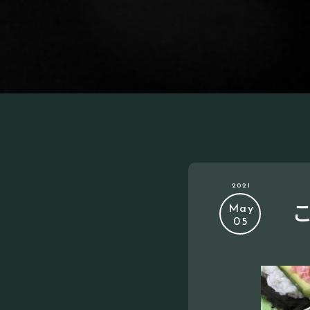
2021
May
05