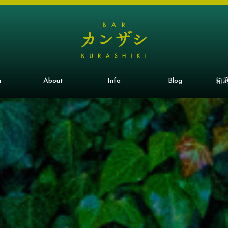
u
About
Info
Blog
箱庭