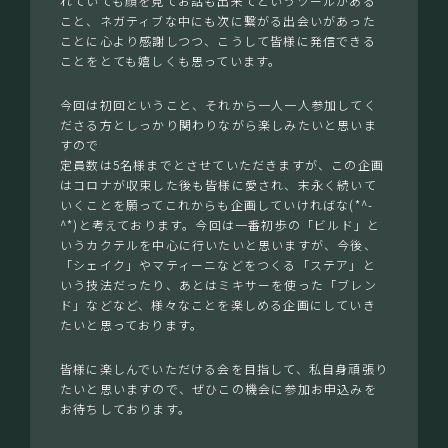
れていても顔を見てお話も出来てというツールがある
こと、ネガティブな中にも次に繋がる出会いがあった
ことに心より感謝しつつ、こうして皆様に発信できる
ことをとても嬉しくも思っています。
今回は初回ということ、それから一人一人参加してく
ださる方としっかり関わりながら楽しみたいと思いま
すので
定員数は5名様までとさせていただきますが、この企画
はコロナが収束した後も皆様に愛され、末永く続いて
いくことを願ってこれからも企画していければな(*^-
^*)と考えております。今回は一番初歩の「ビルド」と
いうカクテルを中心に行いたいと思いますが、今後、
「シェイク」やマティーニなどをつくる「ステア」と
いう技法だったり、あとはミキサーを使った「ブレン
ド」などなど、様々なことを楽しめる企画にしていき
たいと思っております。
皆様に楽しんでいただける会を目指して、私自身頑張り
たいと思いますので、ぜひこの機会に参加お申込みを
お待ちしております。