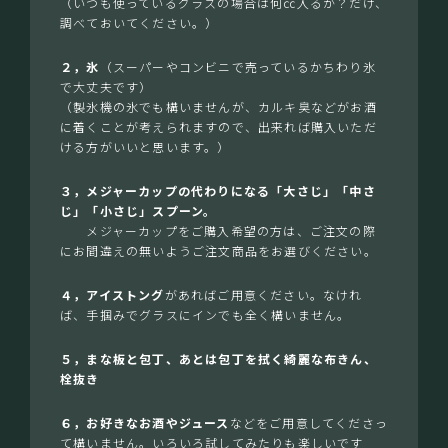
（いつも使っているグラスの場合は何㏄入るか？だけ、
調べておいてください。）
２，氷
（スーパーやコンビニで売っているかちわり氷
で大丈夫です）
（製氷機の氷でも構いませんが、カルキ臭などがお酒
に着くことが考えられますので、出来れば購入いただ
ける方がいいと思います。）
３，メジャーカップの代わりになる「大さじ」「中さ
じ」「小さじ」スプーン。
メジャーカップをご購入希望の方は、ご注文の際
にお間違えの無いようご注文商品をお選びください。
４，アイストング
があればご用意ください。なけれ
ば、手掴みでグラスにインでも全く構いません。
５，まな板と包丁、あとは包丁を拭く綺麗な布きん、
栓抜き
６，お好きなお酒やジュース
などをご用意してくださっ
て構いません。いろいろ試してみたりも楽しいです