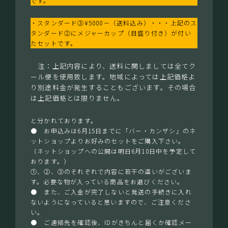
です。
・スタンダード③¥5000－（送料込み）・・・上記のス
タンダード②にメジャーカップ（目盛り付き）が付い
たセットです。
注：上記内容により、送料に関しましては全てク
ール便を使用致します。地域によっては上記価格よ
り別途料金が発生することもございます。その場合
は上記価格とは限りません。
と分かれております。
● お申込みは6月15日までに「バー・カンザシ」のネ
ットショップよりお好みのセットをご購入下さい。
（ネットショップへの公開は明日6月10日中を予定して
おります。）
①、②、③のそれぞれで内容に若干の違いがございま
す。必要な物が入っている商品をお選びください。
● また、ご入金が完了しないと発送の手続きに入れ
ないようになっていると思いますので、ご注意くださ
い。
● ご連絡先を確認後、IDがきちんと届くか確認メー