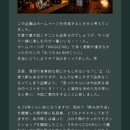
この企画はホームページを作成するときから考えてい
ました。
文章で書き起こすことも出来るのでしょうが、やっぱ
り一緒に楽しむのが一番いいな・・・と。
ホームページの「MAGAZINE」で全く更新が進まなか
ったのがこの「おうちde BARごっこ」
本当にどうしようか？悩みまくってました。笑
正直、見切り発車的な感じかもしれないな？(;´Д｀)と
思う節もあるのですが、なんでも考えすぎて出来なく
なってしまう企画より、「言ったからには今出来る自
分のベストをつくす！！！」と覚悟を決めた方が早い
なと思い、今回ご案内をすることに致しました。
もう8年くらい前になりますが、初めて「飲み友の会」
を開催した時の様に私自身、とてもドキドキしており
ますが、あの時とは違って、コロナ禍がきっかけでネッ
トショップを開設したこと、それからZOOMという離