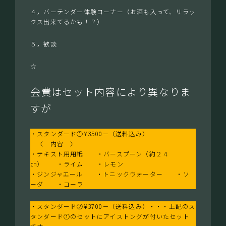
４，バーテンダー体験コーナー（お酒も入って、リラッ
クス出来てるかも！？）
５，歓談
☆
会費はセット内容により異なりま
すが
・スタンダード①¥3500－（送料込み）
〈 内容 〉
・テキスト用用紙 ・バースプーン（約２４
㎝） ・ライム ・レモン
・ジンジャエール ・トニックウォーター ・ソ
ーダ ・コーラ
・スタンダード②¥3700－（送料込み）・・・上記のス
タンダード①のセットにアイストングが付いたセット