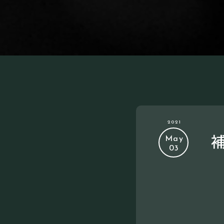
2021
May
03