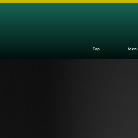
Top
Men