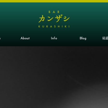
u
About
Info
Blog
箱庭