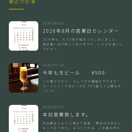
最近の記事
2026/08/01
2026年8月の営業日カレンダー
2026年も、もう8月が始まってしまいました。
毎日暑い日が続いておりますが、いかがお過ごし
ですか？…
2026/07/18
今年も生ビール ¥500-
この暑さだから… 少しですが価格を下げます！
カールスバーグ生ビールを 30℃超えてる間はず
っと¥5…
2026/07/15
本日営業致します。
本日都合により21時より営業、 明日はお休みと
なっております。 よろしければ、ご来店お待ち