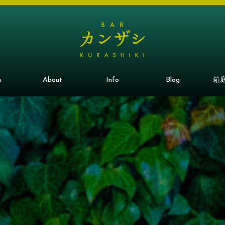
u
About
Info
Blog
箱庭